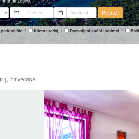
tmana na Lošinju
Pretraži
 parkiralište
/
Klima uređaj
/
Dozvoljeni kućni ljubimci
/
Rošt
inj, Hrvatska