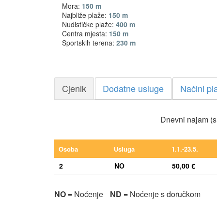
Mora:
150 m
Najbliže plaže:
150 m
Nudističke plaže:
400 m
Centra mjesta:
150 m
Sportskih terena:
230 m
Cjenik
Dodatne usluge
Načini pl
Dnevni najam (s
Osoba
Usluga
1.1.-23.5.
2
NO
50,00 €
NO =
Noćenje
ND =
Noćenje s doručkom