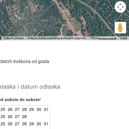
Tipkovni prečaci
Slika je možda zaštićena autorskim pravima
Uvjeti
100 m
datnih troškova od gosta
dolaska i datum odlaska
od subote do subote
!
25
26
27
28
29
30
31
25
26
27
28
25
26
27
28
29
30
31