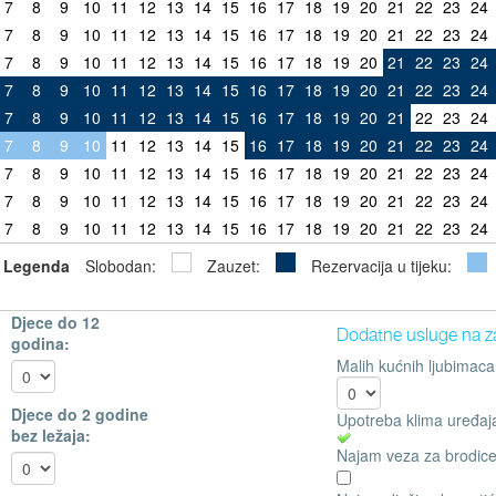
7
8
9
10
11
12
13
14
15
16
17
18
19
20
21
22
23
24
7
8
9
10
11
12
13
14
15
16
17
18
19
20
21
22
23
24
7
8
9
10
11
12
13
14
15
16
17
18
19
20
21
22
23
24
7
8
9
10
11
12
13
14
15
16
17
18
19
20
21
22
23
24
7
8
9
10
11
12
13
14
15
16
17
18
19
20
21
22
23
24
7
8
9
10
11
12
13
14
15
16
17
18
19
20
21
22
23
24
7
8
9
10
11
12
13
14
15
16
17
18
19
20
21
22
23
24
7
8
9
10
11
12
13
14
15
16
17
18
19
20
21
22
23
24
7
8
9
10
11
12
13
14
15
16
17
18
19
20
21
22
23
24
Legenda
Slobodan:
Zauzet:
Rezervacija u tijeku:
Djece do 12
Dodatne usluge na z
godina:
Malih kućnih ljubimaca
Djece do 2 godine
Upotreba klima uređaj
bez ležaja:
Najam veza za brodice