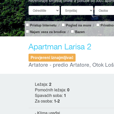
Rezervirajte smještaj online iz ponude od 300+ apar
Pristup Internetu
/
Pogled na more
/
Privatno
Najam veza za brodice
/
Bazen
Apartman Larisa 2
Provjereni iznajmljivač
Artatore - predio Artatore, Otok Loš
Ležaja:
2
Pomoćnih ležaja:
0
Spavaćih soba:
1
Za osoba:
1-2
- Klima uređaj