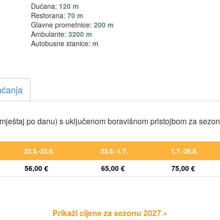
Dućana:
120 m
Restorana:
70 m
Glavne prometnice:
200 m
Ambulante:
3200 m
Autobusne stanice:
m
aćanja
mještaj po danu) s uključenom boravišnom pristojbom za sezo
23.5.-23.6.
23.6.-1.7.
1.7.-29.8.
56,00 €
65,00 €
75,00 €
Prikaži cijene za sezonu 2027 »