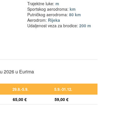
Trajektne luke:
m
Sportskog aerodroma:
km
Putničkog aerodroma:
80 km
Aerodrom:
Rijeka
Udaljenost veza za brodice:
200 m
nu 2026 u Eurima
29.8.-5.9.
5.9.-31.12.
65,00 €
59,00 €