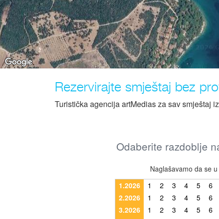
Rezervirajte smještaj bez prov
Turistička agencija artMedias za sav smještaj i
Odaberite razdoblje na
Naglašavamo da se u r
1.2026
1
2
3
4
5
6
2.2026
1
2
3
4
5
6
3.2026
1
2
3
4
5
6