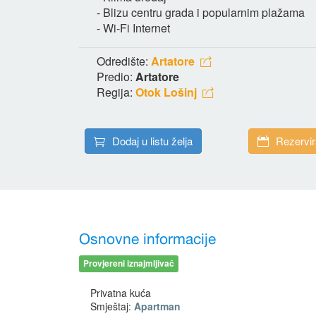
- Blizu centru grada i popularnim plažama
- Wi-Fi Internet
Odredište:
Artatore
Predio:
Artatore
Regija:
Otok Lošinj
Dodaj u listu želja
Rezervir
Osnovne informacije
Provjereni iznajmljivač
Privatna kuća
Smještaj:
Apartman