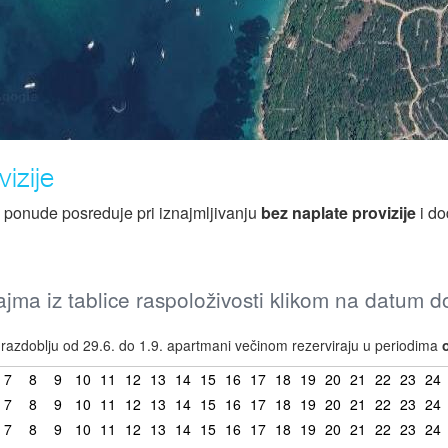
izije
z ponude posreduje pri iznajmljivanju
bez naplate provizije
i do
jma iz tablice raspoloživosti klikom na datum 
azdoblju od 29.6. do 1.9. apartmani večinom rezerviraju u periodima
7
8
9
10
11
12
13
14
15
16
17
18
19
20
21
22
23
24
7
8
9
10
11
12
13
14
15
16
17
18
19
20
21
22
23
24
7
8
9
10
11
12
13
14
15
16
17
18
19
20
21
22
23
24