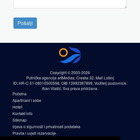
Pošalji
Copyright © 2003-2026
Putnička agencija artMedias, Creska 32, Mali Lošinj
ID: HR-C-51-08010500598, OIB 13992387899, Voditelj poslovnice:
Alan Vlašić. Sva prava pridržana.
Početna
Apartmani i sobe
Hoteli
Kontakt info
Sitemap
Izjava o sigurnosti i privatnosti podataka
Pravila i uvjeti rezervacije
Cookies