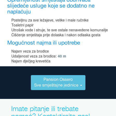
Opremljenost smještaja obuhvaća
slijedeće usluge koje se dodatno ne
naplaćuju
Posteljinu za sve ležajeve, velike i male ručnike
Toaletni papir
Utrošak vode i struje, te sve ostale nenavedene komunalije
Čišćenje smještaja prije dolaska i nakon odlaska gosta
Mogućnost najma ili upotrebe
Najam veza za brodice
Udaljenost veza za brodice:
40 m
Najam dječjeg krevetića
Pansion Ossero
Sve smještajne jedinice
Imate pitanje ili trebate
pomoć? Kontaktirajte nas!