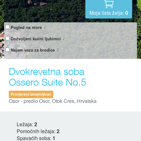
Moja lista želja:
0
Pogled na more
/
Dozvoljeni kućni ljubimci
/
Najam veza za brodice
/
Dvokrevetna soba
Ossero Suite No.5
Provjereni iznajmljivač
Osor - predio Osor, Otok Cres, Hrvatska
Ležaja:
2
Pomoćnih ležaja:
2
Spavaćih soba:
1