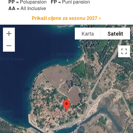
PP =
Polupansion
FP =
Puni pansion
AA =
All Inclusive
Prikaži cijene za sezonu 2027 »
Karta
Satelit