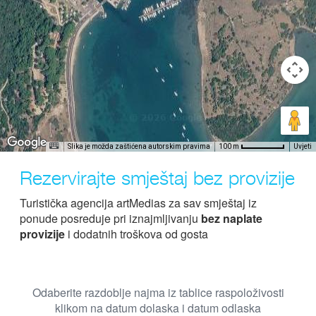
Slika je možda zaštićena autorskim pravima
Uvjeti
100 m
Rezervirajte smještaj bez provizije
Turistička agencija artMedias za sav smještaj iz
ponude posreduje pri iznajmljivanju
bez naplate
provizije
i dodatnih troškova od gosta
Odaberite razdoblje najma iz tablice raspoloživosti
klikom na datum dolaska i datum odlaska