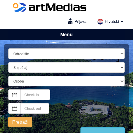
Prijava
Hrvatski
Menu
Lošinj
Pretraži