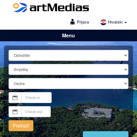
Prijava
Hrvatski
Menu
Lošinj
Pretraži