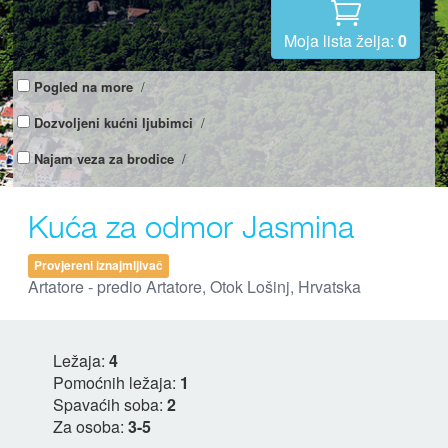
Moja lista želja:
0
Pogled na more
/
Dozvoljeni kućni ljubimci
/
Najam veza za brodice
/
Kuća za odmor Jasmina
Provjereni iznajmljivač
Artatore - predio Artatore, Otok Lošinj, Hrvatska
Ležaja:
4
Pomoćnih ležaja:
1
Spavaćih soba:
2
Za osoba:
3-5