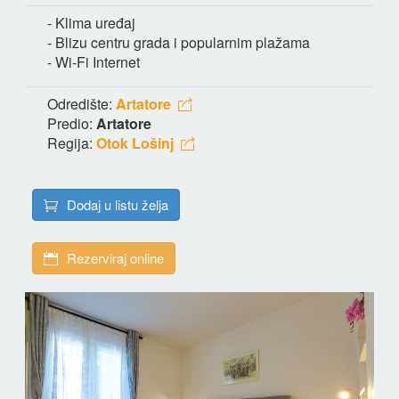
- Klima uređaj
- Blizu centru grada i popularnim plažama
- Wi-Fi Internet
Odredište:
Artatore
Predio:
Artatore
Regija:
Otok Lošinj
Dodaj u listu želja
Rezerviraj online