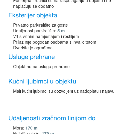
Posteljina i ručnici su na raspolaganju u objektu i ne
naplaćuju se dodatno
Eksterijer objekta
Privatno parkiralište za goste
Udaljenost parkirališta:
5 m
Vrt s vrtnim namještajem i roštiljem
Prilaz nije pogodan osobama s invaliditetom
Dvorište je ograđeno
Usluge prehrane
Objekt nema uslugu prehrane
Kućni ljubimci u objektu
Mali kućni ljubimci su dozvoljeni uz nadoplatu i najavu
Udaljenosti zračnom linijom do
Mora:
170 m
Najbliže plaže:
170 m