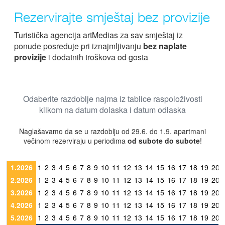
Rezervirajte smještaj bez provizije
Turistička agencija artMedias za sav smještaj iz
ponude posreduje pri iznajmljivanju
bez naplate
provizije
i dodatnih troškova od gosta
Odaberite razdoblje najma iz tablice raspoloživosti
klikom na datum dolaska i datum odlaska
Naglašavamo da se u razdoblju od 29.6. do 1.9. apartmani
večinom rezerviraju u periodima
od subote do subote
!
1.2026
1
2
3
4
5
6
7
8
9
10
11
12
13
14
15
16
17
18
19
20
2.2026
1
2
3
4
5
6
7
8
9
10
11
12
13
14
15
16
17
18
19
20
3.2026
1
2
3
4
5
6
7
8
9
10
11
12
13
14
15
16
17
18
19
20
4.2026
1
2
3
4
5
6
7
8
9
10
11
12
13
14
15
16
17
18
19
20
5.2026
1
2
3
4
5
6
7
8
9
10
11
12
13
14
15
16
17
18
19
20