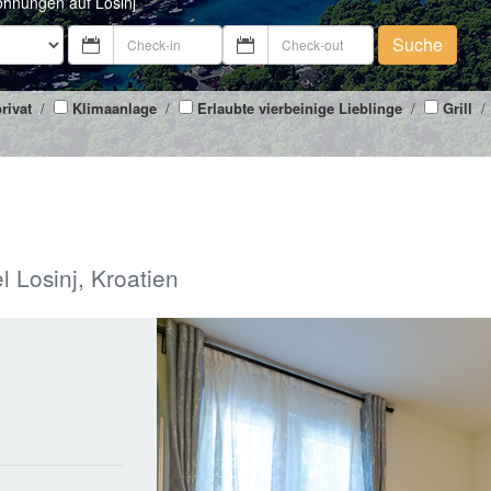
ohnungen auf Losinj
Suche
rivat
/
Klimaanlage
/
Erlaubte vierbeinige Lieblinge
/
Grill
/
l Losinj, Kroatien