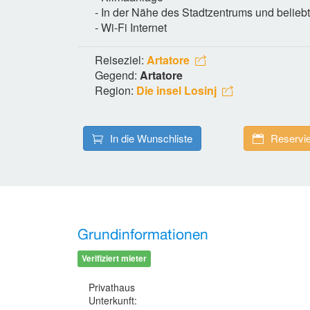
- In der Nähe des Stadtzentrums und belieb
- Wi-Fi Internet
Reiseziel:
Artatore
Gegend:
Artatore
Region:
Die insel Losinj
In die Wunschliste
Reservie
Grundinformationen
Verifiziert mieter
Privathaus
Unterkunft: