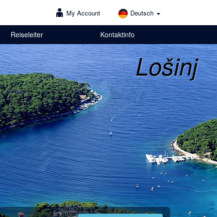
My Account
Deutsch
Reiseleiter
Kontaktinfo
Lošinj