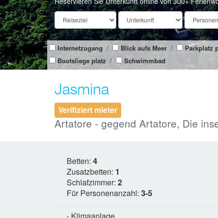
Reservieren Sie Unterkunft online von 300+ Ferienw
Internetzugang
/
Blick aufs Meer
/
Parkplatz p
Bootsliege platz
/
Schwimmbad
Jasmina
Verifiziert mieter
Artatore - gegend Artatore, Die inse
Betten:
4
Zusatzbetten:
1
Schlafzimmer:
2
Für Personenanzahl:
3-5
- Klimaanlage