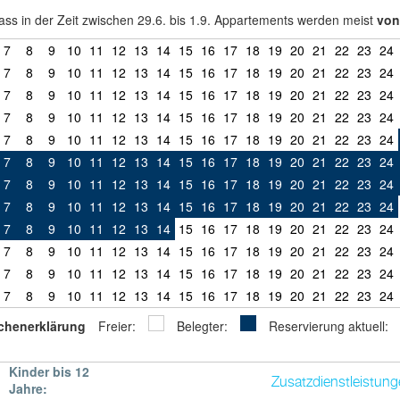
ss in der Zeit zwischen 29.6. bis 1.9. Appartements werden meist
von
7
8
9
10
11
12
13
14
15
16
17
18
19
20
21
22
23
24
7
8
9
10
11
12
13
14
15
16
17
18
19
20
21
22
23
24
7
8
9
10
11
12
13
14
15
16
17
18
19
20
21
22
23
24
7
8
9
10
11
12
13
14
15
16
17
18
19
20
21
22
23
24
7
8
9
10
11
12
13
14
15
16
17
18
19
20
21
22
23
24
7
8
9
10
11
12
13
14
15
16
17
18
19
20
21
22
23
24
7
8
9
10
11
12
13
14
15
16
17
18
19
20
21
22
23
24
7
8
9
10
11
12
13
14
15
16
17
18
19
20
21
22
23
24
7
8
9
10
11
12
13
14
15
16
17
18
19
20
21
22
23
24
7
8
9
10
11
12
13
14
15
16
17
18
19
20
21
22
23
24
7
8
9
10
11
12
13
14
15
16
17
18
19
20
21
22
23
24
7
8
9
10
11
12
13
14
15
16
17
18
19
20
21
22
23
24
chenerklärung
Freier:
Belegter:
Reservierung aktuell:
Kinder bis 12
Zusatzdienstleistung
Jahre: