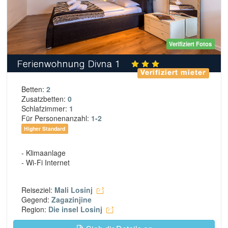
Verifiziert Fotos
Ferienwohnung Divna 1
Verifiziert mieter
Betten:
2
Zusatzbetten:
0
Schlafzimmer:
1
Für Personenanzahl:
1-2
Higher Standard
- Klimaanlage
- Wi-Fi Internet
Reiseziel:
Mali Losinj
Gegend:
Zagazinjine
Region:
Die insel Losinj