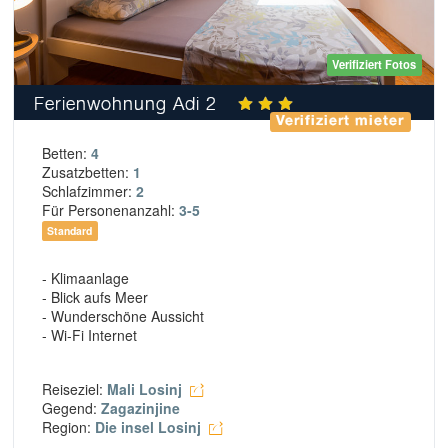
Verifiziert Fotos
Ferienwohnung Adi 2
Verifiziert mieter
Betten:
4
Zusatzbetten:
1
Schlafzimmer:
2
Für Personenanzahl:
3-5
Standard
- Klimaanlage
- Blick aufs Meer
- Wunderschöne Aussicht
- Wi-Fi Internet
Reiseziel:
Mali Losinj
Gegend:
Zagazinjine
Region:
Die insel Losinj