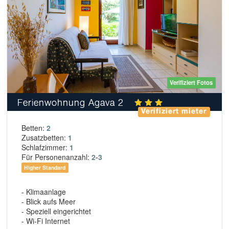
Verifiziert Fotos
Ferienwohnung Agava 2
Verifiziert mieter
Betten:
2
Zusatzbetten:
1
Schlafzimmer:
1
Für Personenanzahl:
2-3
Higher Standard
- Klimaanlage
- Blick aufs Meer
- Speziell eingerichtet
- Wi-Fi Internet