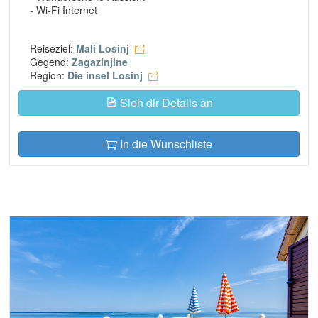
- Wi-Fi Internet
Reiseziel:
Mali Losinj
Gegend:
Zagazinjine
Region:
Die insel Losinj
Sieh dir Details an
In die Wunschliste