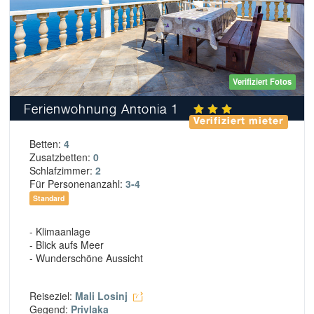
Verifiziert Fotos
Ferienwohnung Antonia 1
Verifiziert mieter
Betten:
4
Zusatzbetten:
0
Schlafzimmer:
2
Für Personenanzahl:
3-4
Standard
- Klimaanlage
- Blick aufs Meer
- Wunderschöne Aussicht
Reiseziel:
Mali Losinj
Gegend:
Privlaka