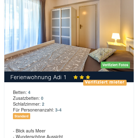
Verifiziert Fotos
Ferienwohnung Adi 1
Verifiziert mieter
Betten:
4
Zusatzbetten:
0
Schlafzimmer:
2
Für Personenanzahl:
3-4
Standard
- Blick aufs Meer
- Wunderschöne Aussicht