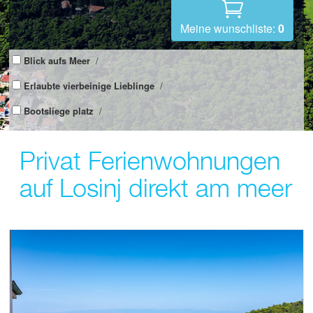
Meine wunschliste:
0
Blick aufs Meer
/
Erlaubte vierbeinige Lieblinge
/
Bootsliege platz
/
Privat Ferienwohnungen
auf Losinj direkt am meer