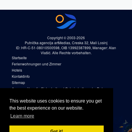
Copyright © 2003-2026
Putnička agencija artMedias, Creska 32, Mali Losinj
ID: HR-C-51-08010500598, OIB 13992387899, Manager: Alan
Vlašić. Alle Rechte vorbehalten.
Startseite
Ferienwohnungen und Zimmer
Hotels
Kontaktinfo
Sitemap
Aussage über die Sicherheit und Geheimhaltung der Daten
Reservierungsregeln und -bedingungen (AGB)
Cookies
This website uses cookies to ensure you get
Sitemap 2
the best experience on our website.
Facebook
Learn more
Instagram
Got it!