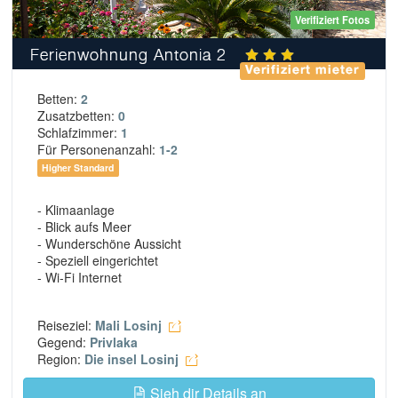
Verifiziert Fotos
Ferienwohnung Antonia 2
Verifiziert mieter
Betten:
2
Zusatzbetten:
0
Schlafzimmer:
1
Für Personenanzahl:
1-2
Higher Standard
- Klimaanlage
- Blick aufs Meer
- Wunderschöne Aussicht
- Speziell eingerichtet
- Wi-Fi Internet
Reiseziel:
Mali Losinj
Gegend:
Privlaka
Region:
Die insel Losinj
Sieh dir Details an