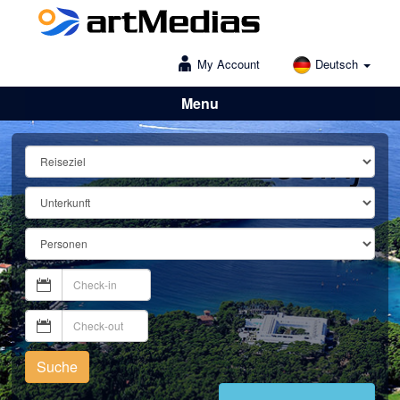
My Account
Deutsch
Menu
Lošinj
Suche