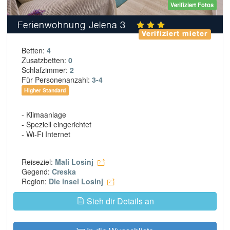
Verifiziert Fotos
Ferienwohnung Jelena 3
Verifiziert mieter
Betten:
4
Zusatzbetten:
0
Schlafzimmer:
2
Für Personenanzahl:
3-4
Higher Standard
- Klimaanlage
- Speziell eingerichtet
- Wi-Fi Internet
Reiseziel:
Mali Losinj
Gegend:
Creska
Region:
Die insel Losinj
Sieh dir Details an