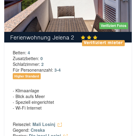
Verifiziert Fotos
Ferienwohnung Jelena 2
Verifiziert mieter
Betten:
4
Zusatzbetten:
0
Schlafzimmer:
2
Für Personenanzahl:
3-4
Higher Standard
- Klimaanlage
- Blick aufs Meer
- Speziell eingerichtet
- Wi-Fi Internet
Reiseziel:
Mali Losinj
Gegend:
Creska
Region:
Die insel Losinj