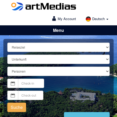
My Account
Deutsch
Menu
Lošinj
Suche