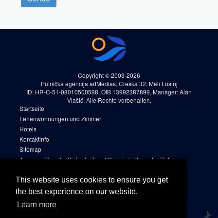
Copyright © 2003-2026
Putnička agencija artMedias, Creska 32, Mali Losinj
ID: HR-C-51-08010500598, OIB 13992387899, Manager: Alan
Vlašić. Alle Rechte vorbehalten.
Startseite
Ferienwohnungen und Zimmer
Hotels
Kontaktinfo
Sitemap
Aussage über die Sicherheit und Geheimhaltung der Daten
Reservierungsregeln und -bedingungen (AGB)
This website uses cookies to ensure you get
Cookies
Sitemap 2
the best experience on our website.
Facebook
Learn more
Instagram