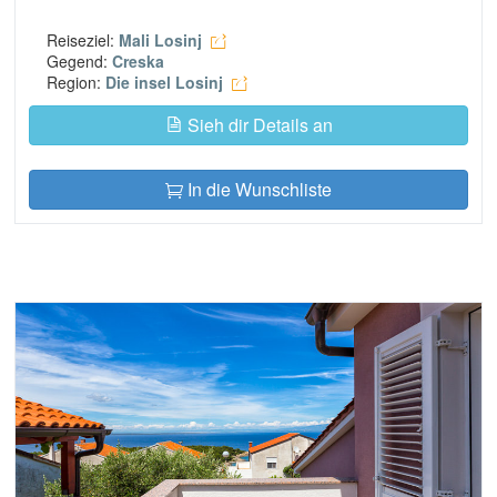
Reiseziel:
Mali Losinj
Gegend:
Creska
Region:
Die insel Losinj
Sieh dir Details an
In die Wunschliste