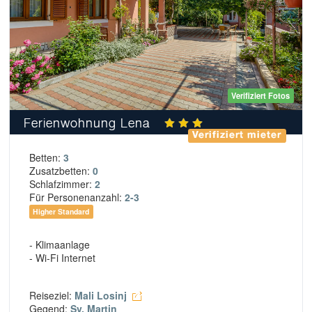
Verifiziert Fotos
Ferienwohnung Lena
Verifiziert mieter
Betten:
3
Zusatzbetten:
0
Schlafzimmer:
2
Für Personenanzahl:
2-3
Higher Standard
- Klimaanlage
- Wi-Fi Internet
Reiseziel:
Mali Losinj
Gegend:
Sv. Martin