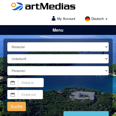
My Account
Deutsch
Menu
Lošinj
Suche