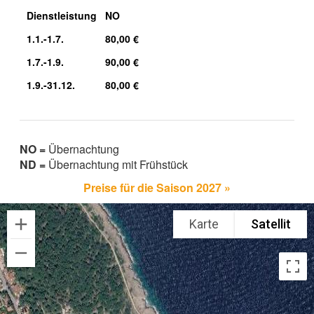
Dienstleistung
NO
1.1.-1.7.
80,00 €
1.7.-1.9.
90,00 €
1.9.-31.12.
80,00 €
NO =
Übernachtung
ND =
Übernachtung mit Frühstück
Preise für die Saison 2027 »
Karte
Satellit