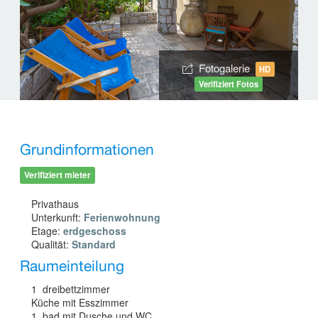
Fotogalerie
HD
Verifiziert Fotos
Grundinformationen
Verifiziert mieter
Privathaus
Unterkunft:
Ferienwohnung
Etage:
erdgeschoss
Qualität:
Standard
Raumeinteilung
1 dreibettzimmer
Küche mit Esszimmer
1 bad mit Dusche und WC