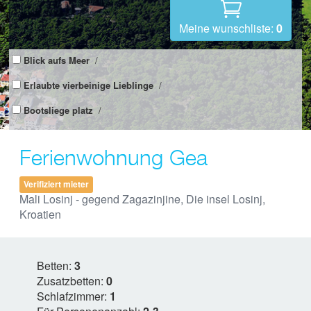
Meine wunschliste:
0
Blick aufs Meer
/
Erlaubte vierbeinige Lieblinge
/
Bootsliege platz
/
Ferienwohnung Gea
Verifiziert mieter
Mali Losinj - gegend Zagazinjine, Die insel Losinj,
Kroatien
Betten:
3
Zusatzbetten:
0
Schlafzimmer:
1