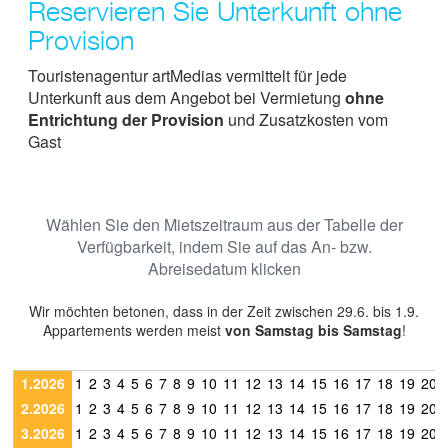
Reservieren Sie Unterkunft ohne
Provision
Touristenagentur artMedias vermittelt für jede
Unterkunft aus dem Angebot bei Vermietung
ohne
Entrichtung der Provision
und Zusatzkosten vom
Gast
Wählen Sie den Mietszeitraum aus der Tabelle der
Verfügbarkeit, indem Sie auf das An- bzw.
Abreisedatum klicken
Wir möchten betonen, dass in der Zeit zwischen 29.6. bis 1.9.
Appartements werden meist
von Samstag bis Samstag
!
1.2026
1
2
3
4
5
6
7
8
9
10
11
12
13
14
15
16
17
18
19
20
2.2026
1
2
3
4
5
6
7
8
9
10
11
12
13
14
15
16
17
18
19
20
3.2026
1
2
3
4
5
6
7
8
9
10
11
12
13
14
15
16
17
18
19
20