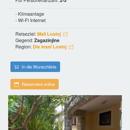
Für Personenanzahl:
2-3
- Klimaanlage
- Wi-Fi Internet
Reiseziel:
Mali Losinj
Gegend:
Zagazinjine
Region:
Die insel Losinj
In die Wunschliste
Reserviere online