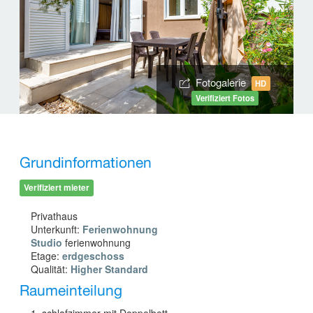
Fotogalerie
HD
Verifiziert Fotos
Grundinformationen
Verifiziert mieter
Privathaus
Unterkunft:
Ferienwohnung
Studio
ferienwohnung
Etage:
erdgeschoss
Qualität:
Higher Standard
Raumeinteilung
1 schlafzimmer mit Doppelbett