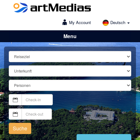
My Account
Deutsch
Menu
Lošinj
Suche