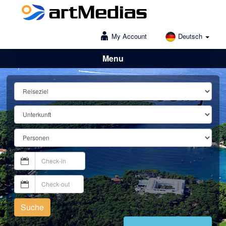
My Account
Deutsch
Menu
Lošinj
Suche