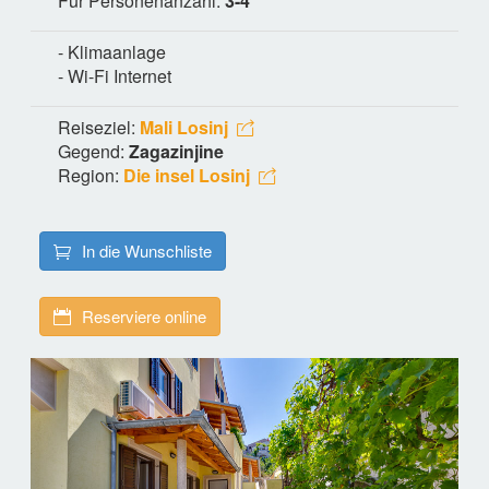
Für Personenanzahl:
3-4
- Klimaanlage
- Wi-Fi Internet
Reiseziel:
Mali Losinj
Gegend:
Zagazinjine
Region:
Die insel Losinj
In die Wunschliste
Reserviere online