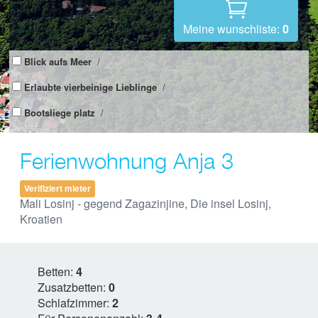
Meine wunschliste:
0
Blick aufs Meer
/
Erlaubte vierbeinige Lieblinge
/
Bootsliege platz
/
Ferienwohnung Anja 3
Verifiziert mieter
Mali Losinj - gegend Zagazinjine, Die insel Losinj,
Kroatien
Betten:
4
Zusatzbetten:
0
Schlafzimmer:
2