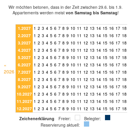
Wir möchten betonen, dass in der Zeit zwischen 29.6. bis 1.9.
Appartements werden meist
von Samstag bis Samstag
!
1.2027
1
2
3
4
5
6
7
8
9
10
11
12
13
14
15
16
17
18
1
2.2027
1
2
3
4
5
6
7
8
9
10
11
12
13
14
15
16
17
18
1
3.2027
1
2
3
4
5
6
7
8
9
10
11
12
13
14
15
16
17
18
1
4.2027
1
2
3
4
5
6
7
8
9
10
11
12
13
14
15
16
17
18
1
5.2027
1
2
3
4
5
6
7
8
9
10
11
12
13
14
15
16
17
18
1
«
6.2027
1
2
3
4
5
6
7
8
9
10
11
12
13
14
15
16
17
18
1
2026
7.2027
1
2
3
4
5
6
7
8
9
10
11
12
13
14
15
16
17
18
1
8.2027
1
2
3
4
5
6
7
8
9
10
11
12
13
14
15
16
17
18
1
9.2027
1
2
3
4
5
6
7
8
9
10
11
12
13
14
15
16
17
18
1
10.2027
1
2
3
4
5
6
7
8
9
10
11
12
13
14
15
16
17
18
1
11.2027
1
2
3
4
5
6
7
8
9
10
11
12
13
14
15
16
17
18
1
12.2027
1
2
3
4
5
6
7
8
9
10
11
12
13
14
15
16
17
18
1
Zeichenerklärung
Freier:
Belegter:
Reservierung aktuell: