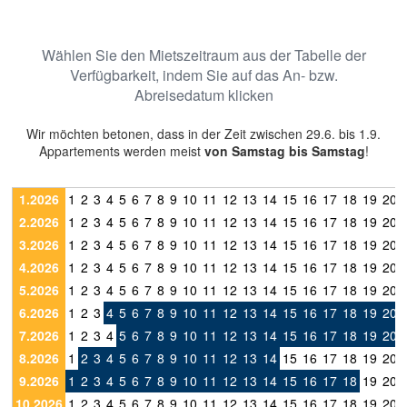
Wählen Sie den Mietszeitraum aus der Tabelle der
Verfügbarkeit, indem Sie auf das An- bzw.
Abreisedatum klicken
Wir möchten betonen, dass in der Zeit zwischen 29.6. bis 1.9.
Appartements werden meist
von Samstag bis Samstag
!
1.2026
1
2
3
4
5
6
7
8
9
10
11
12
13
14
15
16
17
18
19
20
2.2026
1
2
3
4
5
6
7
8
9
10
11
12
13
14
15
16
17
18
19
20
3.2026
1
2
3
4
5
6
7
8
9
10
11
12
13
14
15
16
17
18
19
20
4.2026
1
2
3
4
5
6
7
8
9
10
11
12
13
14
15
16
17
18
19
20
5.2026
1
2
3
4
5
6
7
8
9
10
11
12
13
14
15
16
17
18
19
20
6.2026
1
2
3
4
5
6
7
8
9
10
11
12
13
14
15
16
17
18
19
20
7.2026
1
2
3
4
5
6
7
8
9
10
11
12
13
14
15
16
17
18
19
20
8.2026
1
2
3
4
5
6
7
8
9
10
11
12
13
14
15
16
17
18
19
20
9.2026
1
2
3
4
5
6
7
8
9
10
11
12
13
14
15
16
17
18
19
20
10.2026
1
2
3
4
5
6
7
8
9
10
11
12
13
14
15
16
17
18
19
20