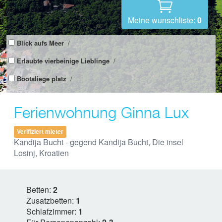
Meine wunschliste:
0
Blick aufs Meer
/
Erlaubte vierbeinige Lieblinge
/
Bootsliege platz
/
Ferienwohnung Ginna Lux
Verifiziert mieter
Kandija Bucht - gegend Kandija Bucht, Die insel
Losinj, Kroatien
Betten:
2
Zusatzbetten:
1
Schlafzimmer:
1