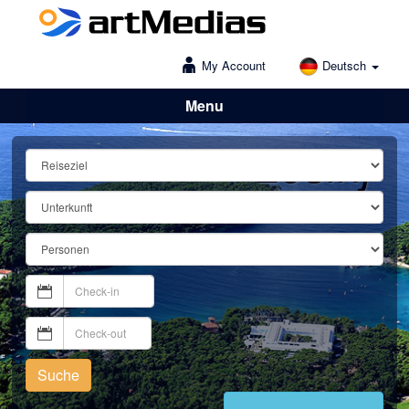
My Account
Deutsch
Menu
Lošinj
Suche