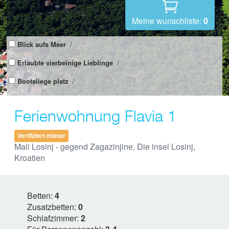
Meine wunschliste:
0
Blick aufs Meer
/
Erlaubte vierbeinige Lieblinge
/
Bootsliege platz
/
Ferienwohnung Flavia 1
Verifiziert mieter
Mali Losinj - gegend Zagazinjine, Die insel Losinj,
Kroatien
Betten:
4
Zusatzbetten:
0
Schlafzimmer:
2