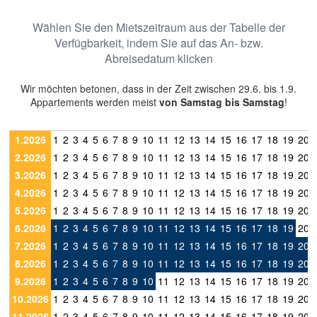
Wählen Sie den Mietszeitraum aus der Tabelle der
Verfügbarkeit, indem Sie auf das An- bzw.
Abreisedatum klicken
Wir möchten betonen, dass in der Zeit zwischen 29.6. bis 1.9.
Appartements werden meist
von Samstag bis Samstag
!
1.2026
1
2
3
4
5
6
7
8
9
10
11
12
13
14
15
16
17
18
19
20
2.2026
1
2
3
4
5
6
7
8
9
10
11
12
13
14
15
16
17
18
19
20
3.2026
1
2
3
4
5
6
7
8
9
10
11
12
13
14
15
16
17
18
19
20
4.2026
1
2
3
4
5
6
7
8
9
10
11
12
13
14
15
16
17
18
19
20
5.2026
1
2
3
4
5
6
7
8
9
10
11
12
13
14
15
16
17
18
19
20
6.2026
1
2
3
4
5
6
7
8
9
10
11
12
13
14
15
16
17
18
19
20
7.2026
1
2
3
4
5
6
7
8
9
10
11
12
13
14
15
16
17
18
19
20
8.2026
1
2
3
4
5
6
7
8
9
10
11
12
13
14
15
16
17
18
19
20
9.2026
1
2
3
4
5
6
7
8
9
10
11
12
13
14
15
16
17
18
19
20
10.2026
1
2
3
4
5
6
7
8
9
10
11
12
13
14
15
16
17
18
19
20
11.2026
1
2
3
4
5
6
7
8
9
10
11
12
13
14
15
16
17
18
19
20