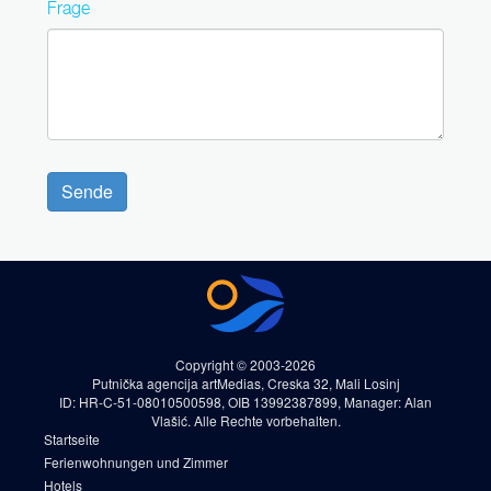
Frage
Sende
Copyright © 2003-2026
Putnička agencija artMedias, Creska 32, Mali Losinj
ID: HR-C-51-08010500598, OIB 13992387899, Manager: Alan
Vlašić. Alle Rechte vorbehalten.
Startseite
Ferienwohnungen und Zimmer
Hotels