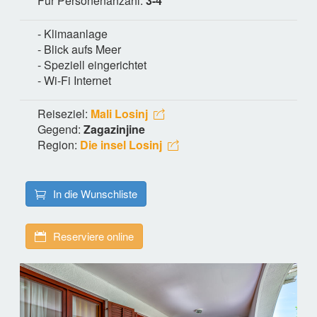
Für Personenanzahl:
3-4
- Klimaanlage
- Blick aufs Meer
- Speziell eingerichtet
- Wi-Fi Internet
Reiseziel:
Mali Losinj
Gegend:
Zagazinjine
Region:
Die insel Losinj
In die Wunschliste
Reserviere online