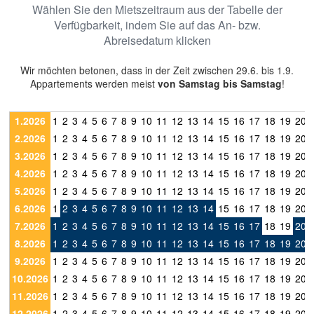
Wählen Sie den Mietszeitraum aus der Tabelle der
Verfügbarkeit, indem Sie auf das An- bzw.
Abreisedatum klicken
Wir möchten betonen, dass in der Zeit zwischen 29.6. bis 1.9.
Appartements werden meist
von Samstag bis Samstag
!
1.2026
1
2
3
4
5
6
7
8
9
10
11
12
13
14
15
16
17
18
19
20
2.2026
1
2
3
4
5
6
7
8
9
10
11
12
13
14
15
16
17
18
19
20
3.2026
1
2
3
4
5
6
7
8
9
10
11
12
13
14
15
16
17
18
19
20
4.2026
1
2
3
4
5
6
7
8
9
10
11
12
13
14
15
16
17
18
19
20
5.2026
1
2
3
4
5
6
7
8
9
10
11
12
13
14
15
16
17
18
19
20
6.2026
1
2
3
4
5
6
7
8
9
10
11
12
13
14
15
16
17
18
19
20
7.2026
1
2
3
4
5
6
7
8
9
10
11
12
13
14
15
16
17
18
19
20
8.2026
1
2
3
4
5
6
7
8
9
10
11
12
13
14
15
16
17
18
19
20
9.2026
1
2
3
4
5
6
7
8
9
10
11
12
13
14
15
16
17
18
19
20
10.2026
1
2
3
4
5
6
7
8
9
10
11
12
13
14
15
16
17
18
19
20
11.2026
1
2
3
4
5
6
7
8
9
10
11
12
13
14
15
16
17
18
19
20
12.2026
1
2
3
4
5
6
7
8
9
10
11
12
13
14
15
16
17
18
19
20