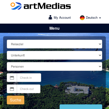
My Account
Deutsch
Menu
Lošinj
Suche