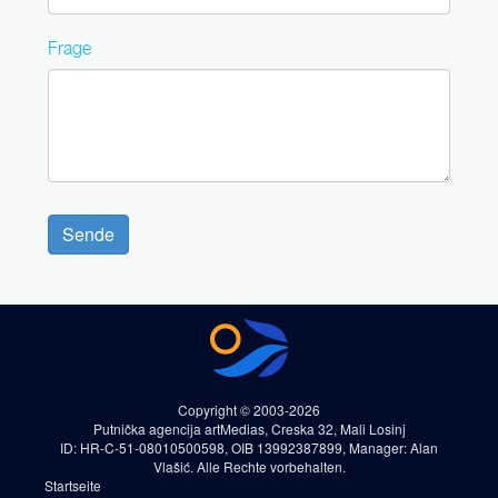
Frage
Sende
Copyright © 2003-2026
Putnička agencija artMedias, Creska 32, Mali Losinj
ID: HR-C-51-08010500598, OIB 13992387899, Manager: Alan
Vlašić. Alle Rechte vorbehalten.
Startseite